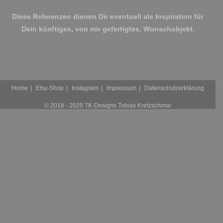
Diese Referenzen dienen Dir eventuell als Inspiration für
Dein künftiges, von mir gefertigtes, Wunschobjekt.
Home
Etsy-Shop
Instagram
Impressum
Datenschutzerklärung
© 2018 - 2025 TK-Designs Tobias Kretzschmar