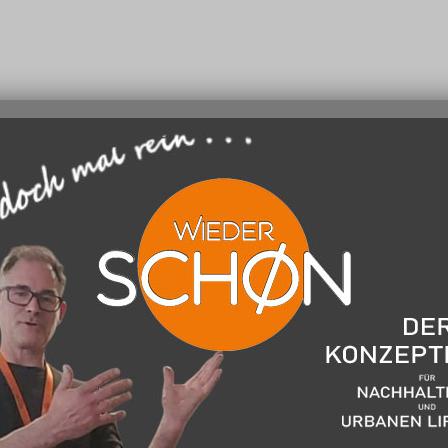
Kerzenständer
halter + Teelichthalter + Le
Kandelaber +