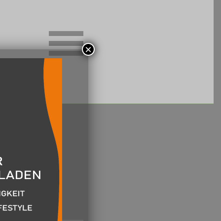
Website-
×
Menü
anzeigen
uchter +