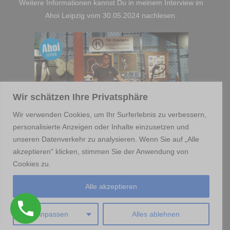
Weitere Informationen kannst Du in meinem Interview im
Ahoi Leipzig vom 30.05.2024 nachlesen.
Wir schätzen Ihre Privatsphäre
Wir verwenden Cookies, um Ihr Surferlebnis zu verbessern,
personalisierte Anzeigen oder Inhalte einzusetzen und
unseren Datenverkehr zu analysieren. Wenn Sie auf „Alle
akzeptieren" klicken, stimmen Sie der Anwendung von
RECYCLING & UPCYCLING : DIR ZULIEBE
Cookies zu.
Alle akzeptieren
Home
Etsy-Shop
Instagram
Impressum
Datenschutzerklärung
Anpassen
Alles ablehnen